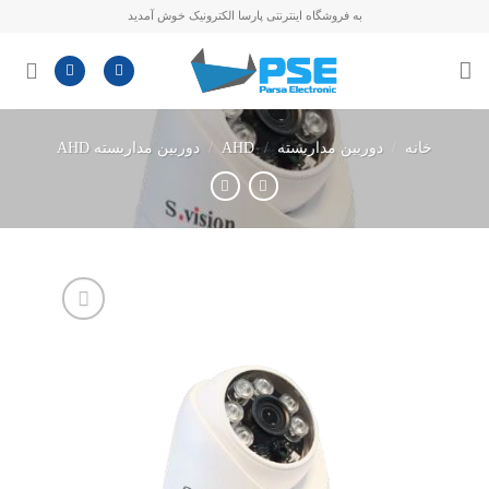
Skip
به فروشگاه اینترنتی پارسا الکترونیک خوش آمدید
to
content
خانه
/
دوربین مداربسته
/
AHD
/
دوربین مداربسته AHD
افزودن
به
علاقه
مندی
ها