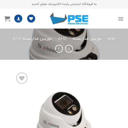
Skip
به فروشگاه اینترنتی پارسا الکترونیک خوش آمدید
to
content
خانه
/
دوربین مداربسته
/
AHD
/
دوربین مداربسته AHD
افزودن
به
علاقه
مندی
ها